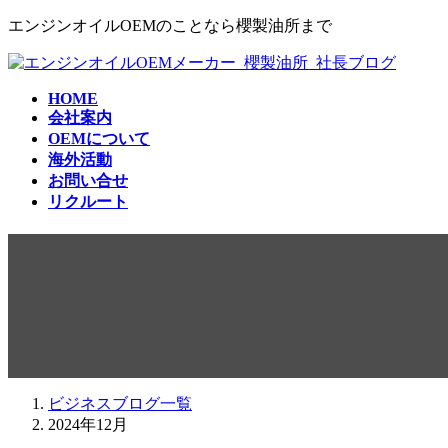
コ
ナ
エンジンオイルOEMのことなら櫻製油所まで
ン
ビ
テ
ゲ
ン
ー
HOME
ツ
シ
会社案内
へ
ョ
OEMについて
ス
ン
海外活動
キ
に
お問い合せ
ッ
移
リクルート
プ
動
2024年12月
ビジネスブログ一覧
2024年12月