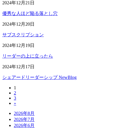
2024年12月21日
優秀な人ほど陥る落とし穴
2024年12月20日
サブスクリプション
2024年12月19日
リーダーの上に立ったら
2024年12月17日
シェアードリーダーシップ NewBlog
固
1
投
固
2
定
稿
固
3
定
ペ
»
定
ペ
ー
の
ペ
ー
ジ
2026年8月
ペ
ー
ジ
2026年7月
ジ
ー
2026年6月