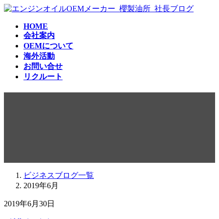
コ
ナ
ン
ビ
HOME
テ
ゲ
会社案内
ン
ー
OEMについて
ツ
シ
海外活動
へ
ョ
お問い合せ
ス
ン
リクルート
キ
に
ッ
移
2019年6月
プ
動
ビジネスブログ一覧
2019年6月
2019年6月30日