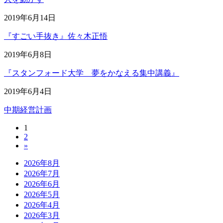
2019年6月14日
『すごい手抜き』佐々木正悟
2019年6月8日
『スタンフォード大学 夢をかなえる集中講義』
2019年6月4日
中期経営計画
固
1
投
固
2
定
稿
»
定
ペ
ペ
ー
の
2026年8月
ー
ジ
2026年7月
ペ
ジ
2026年6月
ー
2026年5月
2026年4月
ジ
2026年3月