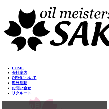
コ
ナ
ン
ビ
テ
ゲ
ン
ー
ツ
シ
へ
ョ
ス
ン
キ
に
ッ
移
プ
動
HOME
会社案内
OEMについて
海外活動
お問い合せ
リクルート
2020年10月