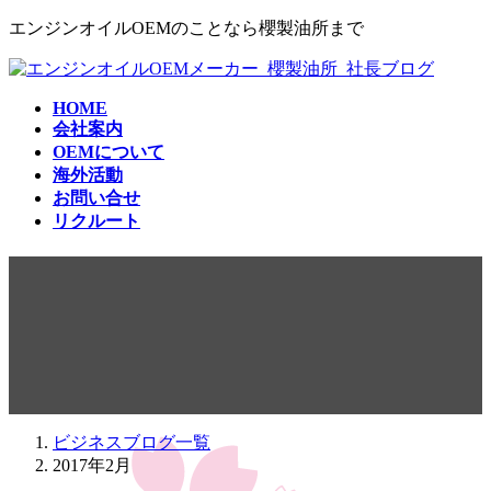
コ
ナ
エンジンオイルOEMのことなら櫻製油所まで
ン
ビ
テ
ゲ
ン
ー
HOME
ツ
シ
会社案内
へ
ョ
OEMについて
ス
ン
海外活動
キ
に
お問い合せ
ッ
移
リクルート
プ
動
2017年2月
ビジネスブログ一覧
2017年2月