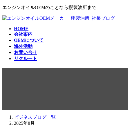
コ
ナ
エンジンオイルOEMのことなら櫻製油所まで
ン
ビ
テ
ゲ
ン
ー
HOME
ツ
シ
会社案内
へ
ョ
OEMについて
ス
ン
海外活動
キ
に
お問い合せ
ッ
移
リクルート
プ
動
2025年8月
ビジネスブログ一覧
2025年8月