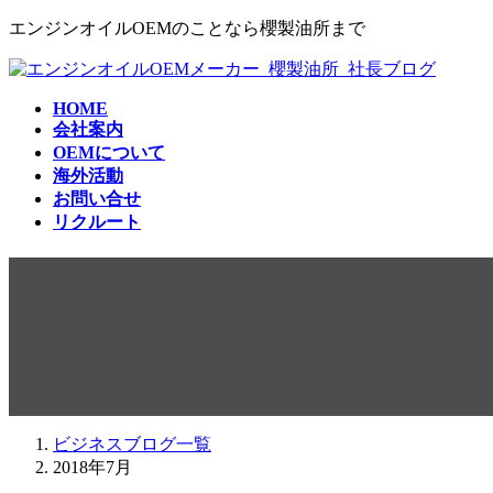
コ
ナ
エンジンオイルOEMのことなら櫻製油所まで
ン
ビ
テ
ゲ
ン
ー
HOME
ツ
シ
会社案内
へ
ョ
OEMについて
ス
ン
海外活動
キ
に
お問い合せ
ッ
移
リクルート
プ
動
2018年7月
ビジネスブログ一覧
2018年7月