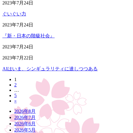
2023年7月24日
ぐいぐい力
2023年7月24日
『新・日本の階級社会』
2023年7月24日
2023年7月22日
AIはいま、シンギュラリティに達しつつある
固
1
投
固
2
定
稿
…
定
ペ
固
5
ペ
ー
の
»
定
ー
ジ
ペ
ペ
ジ
2026年8月
ー
2026年7月
ー
ジ
2026年6月
ジ
2026年5月