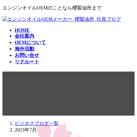
コ
ナ
エンジンオイルOEMのことなら櫻製油所まで
ン
ビ
テ
ゲ
ン
ー
HOME
ツ
シ
会社案内
へ
ョ
OEMについて
ス
ン
海外活動
キ
に
お問い合せ
ッ
移
リクルート
プ
動
2023年7月
ビジネスブログ一覧
2023年7月