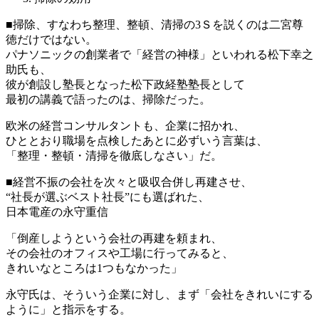
■掃除、すなわち整理、整頓、清掃の3Ｓを説くのは二宮尊
徳だけではない。
パナソニックの創業者で「経営の神様」といわれる松下幸之
助氏も、
彼が創設し塾長となった松下政経塾塾長として
最初の講義で語ったのは、掃除だった。
欧米の経営コンサルタントも、企業に招かれ、
ひととおり職場を点検したあとに必ずいう言葉は、
「整理・整頓・清掃を徹底しなさい」だ。
■経営不振の会社を次々と吸収合併し再建させ、
“社長が選ぶベスト社長”にも選ばれた、
日本電産の永守重信
「倒産しようという会社の再建を頼まれ、
その会社のオフィスや工場に行ってみると、
きれいなところは1つもなかった」
永守氏は、そういう企業に対し、まず「会社をきれいにする
ように」と指示をする。