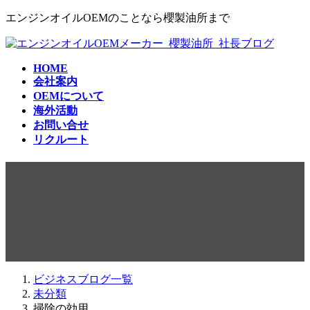
コ
ナ
エンジンオイルOEMのことなら櫻製油所まで
ン
ビ
テ
ゲ
ン
ー
HOME
ツ
シ
会社案内
へ
ョ
OEMについて
ス
ン
海外活動
キ
に
お問い合せ
ッ
移
リクルート
プ
動
掃除の効用
ビジネスブログ一覧
未分類
掃除の効用