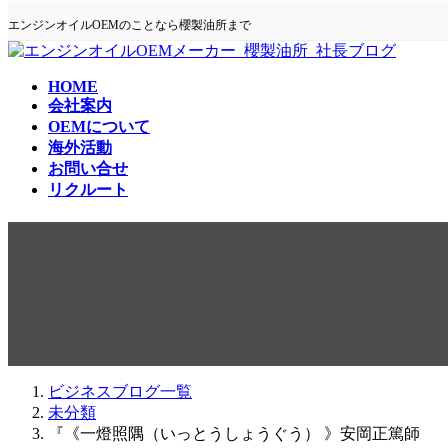
コ
ナ
エンジンオイルOEMのことなら櫻製油所まで
ン
ビ
テ
ゲ
ン
ー
HOME
ツ
シ
会社案内
へ
ョ
OEMについて
ス
ン
海外活動
キ
に
お問い合せ
ッ
移
リクルート
プ
動
『《一燈照隅（いっとうしょう
ビジネスブログ一覧
未分類
『《一燈照隅（いっとうしょうぐう） 》安岡正篤師