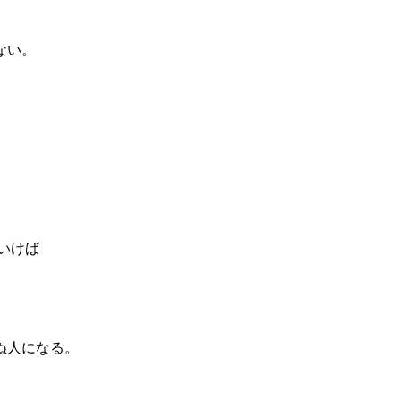
ない。
いけば
ぬ人になる。