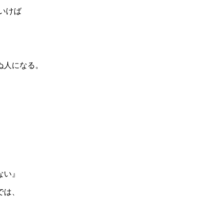
いけば
ぬ人になる。
ない』
では、