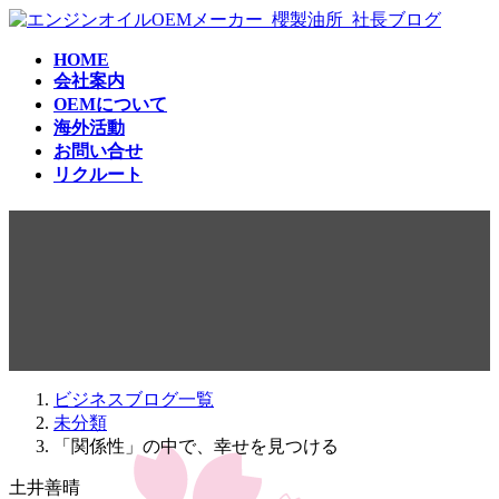
コ
ナ
ン
ビ
HOME
テ
ゲ
会社案内
ン
ー
OEMについて
ツ
シ
海外活動
へ
ョ
お問い合せ
ス
ン
リクルート
キ
に
ッ
移
「関係性」の中で、幸せを見
プ
動
つける
ビジネスブログ一覧
未分類
「関係性」の中で、幸せを見つける
土井善晴