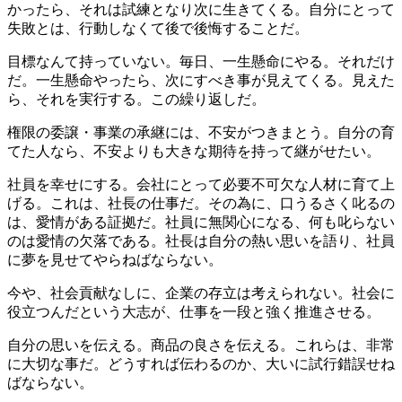
かったら、それは試練となり次に生きてくる。自分にとって
失敗とは、行動しなくて後で後悔することだ。
目標なんて持っていない。毎日、一生懸命にやる。それだけ
だ。一生懸命やったら、次にすべき事が見えてくる。見えた
ら、それを実行する。この繰り返しだ。
権限の委譲・事業の承継には、不安がつきまとう。自分の育
てた人なら、不安よりも大きな期待を持って継がせたい。
社員を幸せにする。会社にとって必要不可欠な人材に育て上
げる。これは、社長の仕事だ。その為に、口うるさく叱るの
は、愛情がある証拠だ。社員に無関心になる、何も叱らない
のは愛情の欠落である。社長は自分の熱い思いを語り、社員
に夢を見せてやらねばならない。
今や、社会貢献なしに、企業の存立は考えられない。社会に
役立つんだという大志が、仕事を一段と強く推進させる。
自分の思いを伝える。商品の良さを伝える。これらは、非常
に大切な事だ。どうすれば伝わるのか、大いに試行錯誤せね
ばならない。