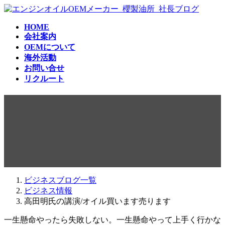
コ
ナ
ン
ビ
HOME
テ
ゲ
会社案内
ン
ー
OEMについて
ツ
シ
海外活動
へ
ョ
お問い合せ
ス
ン
リクルート
キ
に
ッ
移
高田明氏の講演/オイル買いま
プ
動
す売ります
ビジネスブログ一覧
ビジネス情報
高田明氏の講演/オイル買います売ります
一生懸命やったら失敗しない。一生懸命やって上手く行かな